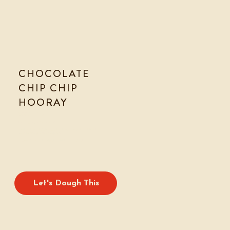
CHOCOLATE
CHIP CHIP
HOORAY
COOKIE TEIG
Der Klassiker, der immer geht!
Vanille so fein, Schokolade so schmelzend – das perfekte Match!
Jeder liebt ihn, du wirst ihn anbeten.
Vegan’s Choice – einmal probiert, für immer hooked!
Let's Dough This