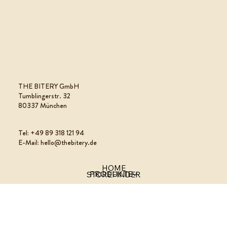
THE BITERY GmbH
Tumblingerstr. 32
80337 München
Tel: +49 89 318 121 94
E-Mail: hello@thebitery.de
HOME
PRODUKTE
STOREFINDER