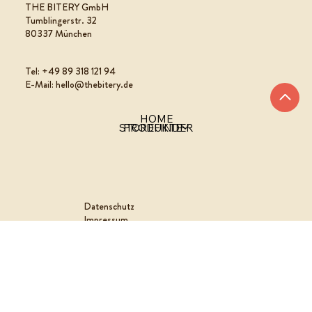
THE BITERY GmbH
Tumblingerstr. 32
80337 München
Tel: +49 89 318 121 94
E-Mail: hello@thebitery.de
HOME
PRODUKTE
STOREFINDER
Datenschutz
Impressum