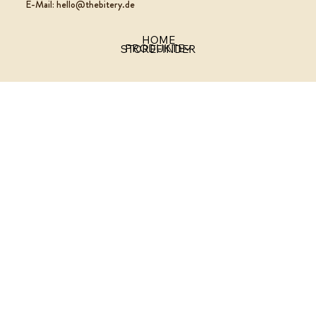
E-Mail: hello@thebitery.de
HOME
PRODUKTE
STOREFINDER
Datenschutz
Impressum
© 2026 THE BITERY GmbH