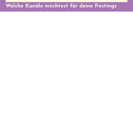
Welche Kanäle möchtest für deine Postings 
nutzen? Wie finden wir dich dort?
Dein Instagram Profil
*
Dein Facebook Profil
Dein Youtube Profil
Dein Twitch Profil
Dein TikTok Profil
Dein LinkedIn Profil
Was gefällt dir an thebitery und unseren
Produkten?
*
Ich habe die 
Datenschutzerklärung
 zur Kenntnis 