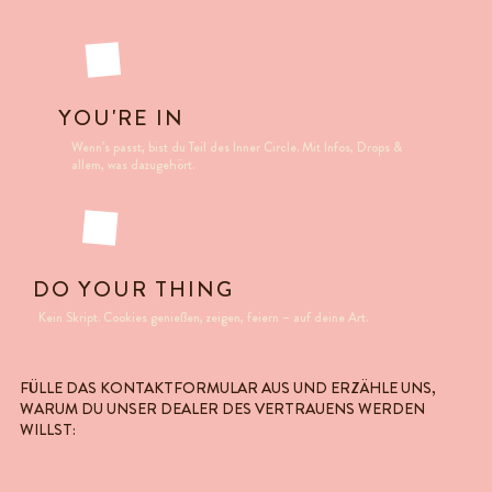
YOU'RE IN
Wenn’s passt, bist du Teil des Inner Circle. Mit Infos, Drops &
allem, was dazugehört.
DO YOUR THING
Kein Skript. Cookies genießen, zeigen, feiern – auf deine Art.
FÜLLE DAS KONTAKTFORMULAR AUS UND ERZÄHLE UNS,
WARUM DU UNSER DEALER DES VERTRAUENS WERDEN
WILLST: