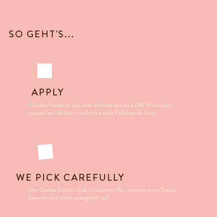
SO GEHT'S...
APPLY
Füll das Formular aus oder schreib uns eine DM. Wir wollen
wissen, wer du bist – nicht wie viele Follower du hast.
WE PICK CAREFULLY
Der Cookie Dealer Club ist limitiert. Wir nehmen neue Dealer
bewusst und nicht unbegrenzt auf.