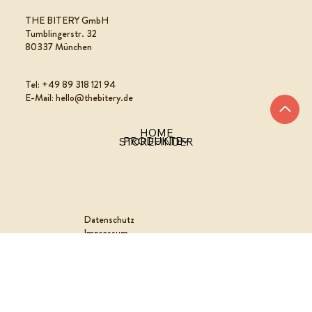
THE BITERY GmbH
Tumblingerstr. 32
80337 München
Tel: +49 89 318 121 94
E-Mail: hello@thebitery.de
HOME
PRODUKTE
STOREFINDER
Datenschutz
Impressum