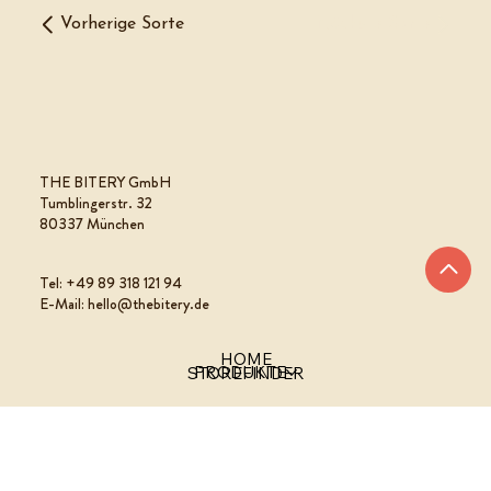
Vorherige Sorte
Nächste Sorte
THE BITERY GmbH
Tumblingerstr. 32
80337 München
Tel: +49 89 318 121 94
E-Mail: hello@thebitery.de
HOME
PRODUKTE
STOREFINDER