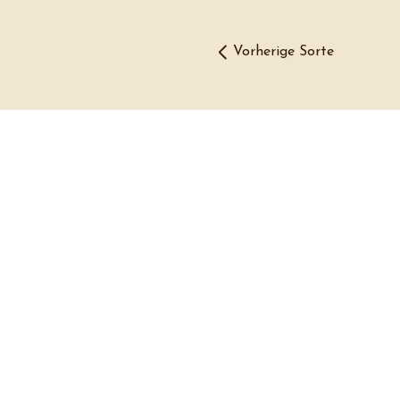
Vorherige Sorte
THE BITERY GmbH
Tumblingerstr. 32
80337 München
Tel: +49 89 318 121 94
E-Mail: hello@thebitery.
© 2026 THE BITERY
GmbH