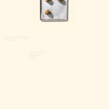
EINFACH DIE TEIGBÄLLE
AUF‘S BLECH:
DIE LÄNGSTEN 15
MIN DEINES
LEBENS!