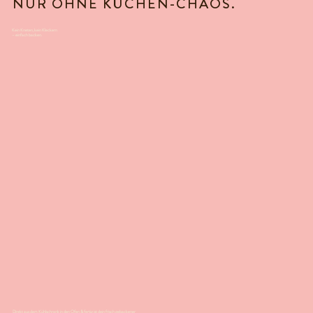
NUR OHNE KÜCHEN-CHAOS.
Kein Kneten, kein Kleckern
– einfach backen.
Direkt aus dem Kühlschrank in den Ofen & fertig ist dein frisch gebackener